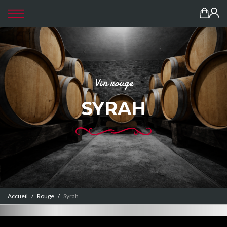
Panneau de gestion des cookies
Vin rouge
SYRAH
Accueil
/
Rouge
/
Syrah