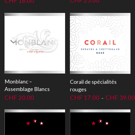
CHF
18.00
Monblanc –
Corail de spécialités
Assemblage Blancs
rouges
CHF
20.00
CHF
17.00
CHF
39.00
–